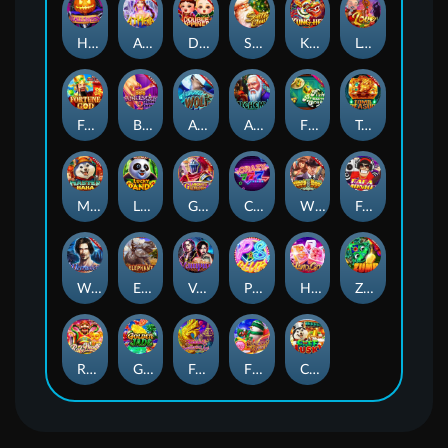
Halloween
Athena
Double Happiness
Santa Claus
Kung Hei
Love
Fortune God
Burlesque 2
Aurora Wolf
Alchemy
Fish Prawn Crab
Tomb Treasure
MASTER HAHA
Lucky Panda
Glorious Kingdom
Crazy 777
Who's The Boss
Fa Fa Monkey
Werewolf
Elephant
Vampire
PS Club
Hand Of God
ZUMA
Rat of Wealth
GOLDEN JADE
FANTASY - SOUTHEAST ASIA
FEATURE BUY・CHRISTMAS EXPRESS
Chef Husky