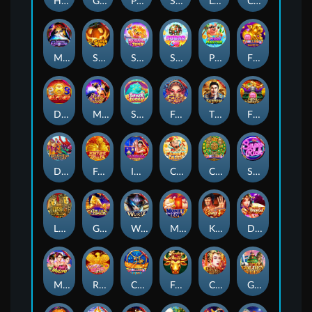
HIYAS GEMS
Go Clash
PYRAMID OF FLAMES
Super Powerful
LUCKY ACE
Challenge・Golden Pig
Madame Caroline
Super Boom
SUGAR TEDDY
SUGAR BOOM
Piggy Master
FEATURE BUY - Golden Pig
DA FU GUI
Moon Festival
SUPER LUCKY
Face Off
The Empire
FEATURE BUY・SUPER POWERFUL
Dragon Boat Festival
Fortune Teller
India Treasure
CAISHEN DADDY
Challenge・Mayan Calendar
Super Rich
Lucky Poker 2
Golden Zongzi
Wu Xia
Money Meow
KungFu
DIAO CHAN FA DA CAI
My Lord
Rich & Happy
CHALLENGE・FU LU SHOU XI
Fortune Bull
China Empress
Golden Week