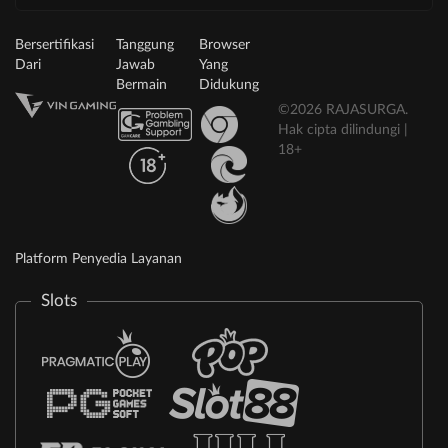
Bersertifikasi
Tanggung
Browser
Dari
Jawab
Yang
Bermain
Didukung
©2026 RAJASURGA.
Hak cipta dilindungi |
18+
Platform Penyedia Layanan
Slots