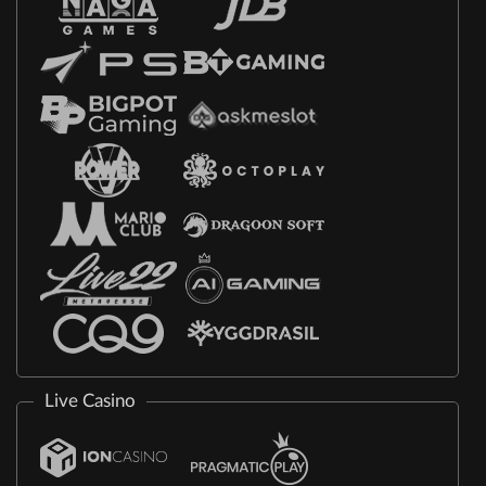
Live Casino