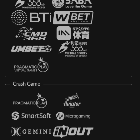
Crash Game