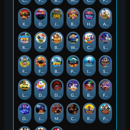
Crazy Bounty: Jackpot
Pinata Fest
Bunny to the Moon
Maya: Elemental Totem 2
Cai Shen Fortune
PUBG2
Xmas Gift Delight
Disco 777
Jumanji Bonanza
BlackJack21
Hungry Slime
Aztec: Bonus Hunt 2 Xmas
Rush Hour Gold
Kingyo Riches
Book of Safari
World Cup Final
Cat & Mouse
Starry Adventure
Football Fever
Fighting Bull
Big Net Bass
Phantom Multiplier
Infinity Ocean
Scale of Heaven: Anubis
Leprechaun’s Fortune
Disco 777 Hold and Win
Dark Ritual
Genie Mystery
Boom of Prosperity
Fantastic Beast
DJ Fever
Jewel Mastermind
Mace of Hercules
Cookie Hunter
Ramakien Blessing
Pirate Treasure Hunt