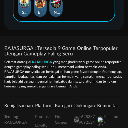
Squid Game 2: Mukunghwa
Buffalo Rush HIGHROLLER
Nexus Gift Delight
RAJASURGA : Tersedia 9 Game Online Terpopuler
Dengan Gameplay Paling Seru
Selamat datang di
RAJASURGA
yang menghadirkan 9 game online terpopuler
dengan gameplay paling seru untuk menemani waktu bermain Anda.
RAJASURGA menyediakan berbagai pilihan game favorit dengan fitur lengkap,
tampilan berkualitas, dan pengalaman bermain yang semakin menghibur setiap
hari. Jelajahi beragam permainan terbaik dalam satu platform dan temukan
keseruan yang sesuai dengan gaya bermain Anda.
Kebijaksanaan
Platform
Kategori
Dukungan
Komunitas
Tentang
Promosi
Hot
+628387
Faceboo
RAJASURGA
Games
9092524
k
Loyalty