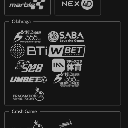
Olahraga
Crash Game