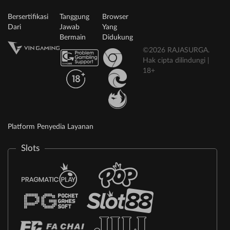
Bersertifikasi
Tanggung
Browser
Dari
Jawab
Yang
Bermain
Didukung
©2026 RAJASURGA.
Hak cipta dilindungi |
18+
Platform Penyedia Layanan
Slots