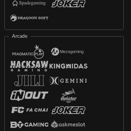
Arcade