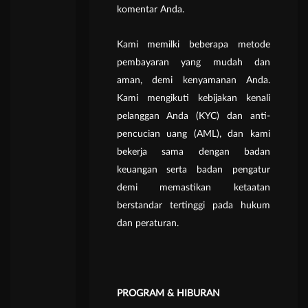
komentar Anda.
Kami memilki beberapa metode
pembayaran yang mudah dan
aman, demi kenyamanan Anda.
Kami mengikuti kebijakan kenali
pelanggan Anda (KYC) dan anti-
pencucian uang (AML), dan kami
bekerja sama dengan badan
keuangan serta badan pengatur
demi memastikan ketaatan
berstandar tertinggi pada hukum
dan peraturan.
PROGRAM & HIBURAN