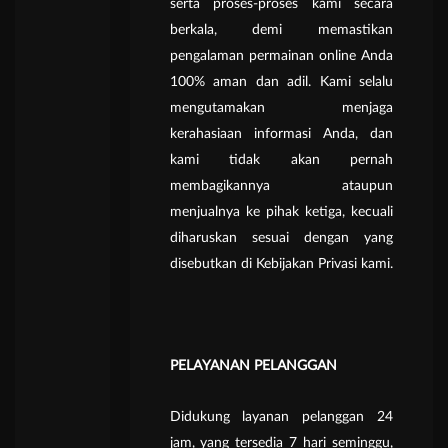
serta proses-proses kami secara
berkala, demi memastikan
pengalaman permainan online Anda
100% aman dan adil. Kami selalu
mengutamakan menjaga
kerahasiaan informasi Anda, dan
kami tidak akan pernah
membagikannya ataupun
menjualnya ke pihak ketiga, kecuali
diharuskan sesuai dengan yang
disebutkan di Kebijakan Privasi kami.
PELAYANAN PELANGGAN
Didukung layanan pelanggan 24
jam, yang tersedia 7 hari seminggu,