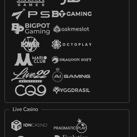
Live Casino