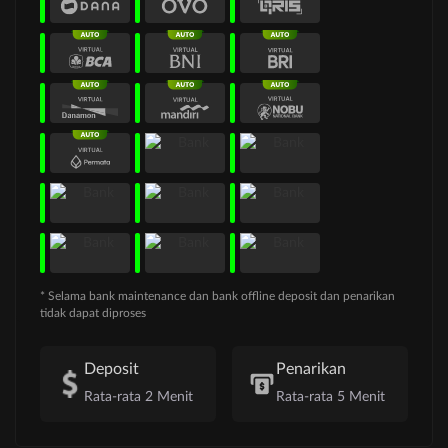
* Selama bank maintenance dan bank offline deposit dan penarikan
tidak dapat diproses
Deposit
Penarikan
Rata-rata 2 Menit
Rata-rata 5 Menit