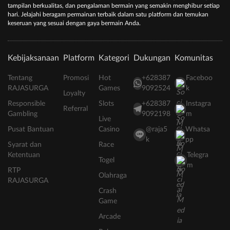
tampilan berkualitas, dan pengalaman bermain yang semakin menghibur setiap
hari. Jelajahi beragam permainan terbaik dalam satu platform dan temukan
keseruan yang sesuai dengan gaya bermain Anda.
Kebijaksanaan
Platform
Kategori
Dukungan
Komunitas
Tentang
Promosi
Hot
+628387
Faceboo
RAJASURGA
Games
9092524
k
Loyalty
Responsible
Slots
+628387
Instagra
Referral
Gambling
9092198
m
Live
Pusat Bantuan
Casino
@raja5
Whatsa
k
pp
Syarat dan
Race
Ketentuan
Telegra
Togel
m
RTP
Olahraga
RAJASURGA
Crash
Game
Arcade