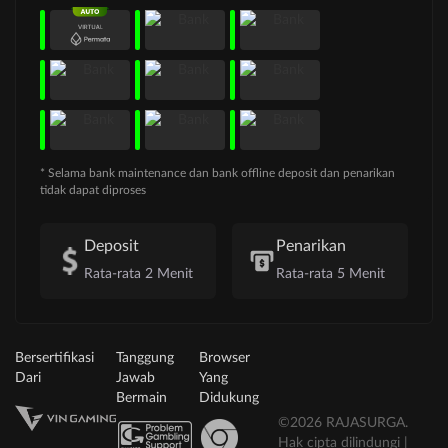
* Selama bank maintenance dan bank offline deposit dan penarikan
tidak dapat diproses
Deposit
Penarikan
Rata-rata 2 Menit
Rata-rata 5 Menit
Bersertifikasi
Tanggung
Browser
Dari
Jawab
Yang
Bermain
Didukung
©2026 RAJASURGA.
Hak cipta dilindungi |