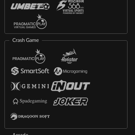
Crash Game