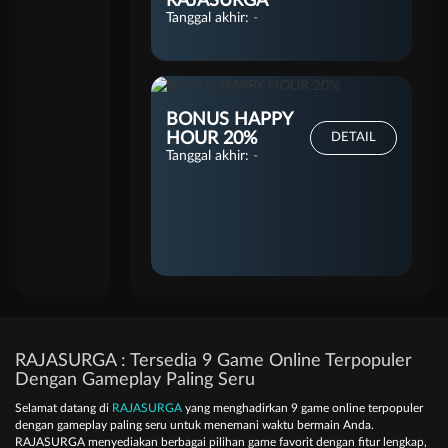
RAJASURGA
Tanggal akhir:
-
BONUS HAPPY
HOUR 20%
DETAIL
Tanggal akhir:
-
RAJASURGA : Tersedia 9 Game Online Terpopuler
Dengan Gameplay Paling Seru
Selamat datang di
RAJASURGA
yang menghadirkan 9 game online terpopuler
dengan gameplay paling seru untuk menemani waktu bermain Anda.
RAJASURGA menyediakan berbagai pilihan game favorit dengan fitur lengkap,