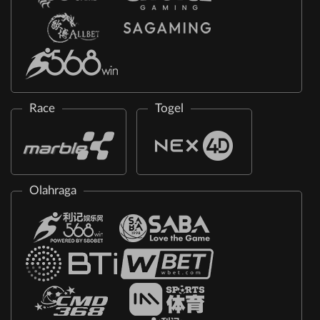
Race
Togel
Olahraga