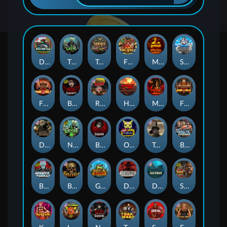
Duck Hunters
The Crypt
Tanked
Fire in the Hole 3
Mental
Seamen
Fire in the Hole 2
Blood & Shadow 2
Road Rage
Highway to Hell
Mental 2
Fire In The Hole xBomb
Dead Canary
Nexus The Crypt
Blood & Shadow
Outsourced
Tombstone RIP
Brute Force: Alien Onslaught
Brute Force
Beheaded
Gator Hunters
Dead, Dead, or Deader
Das xBoot
San Quentin 2: Death Row