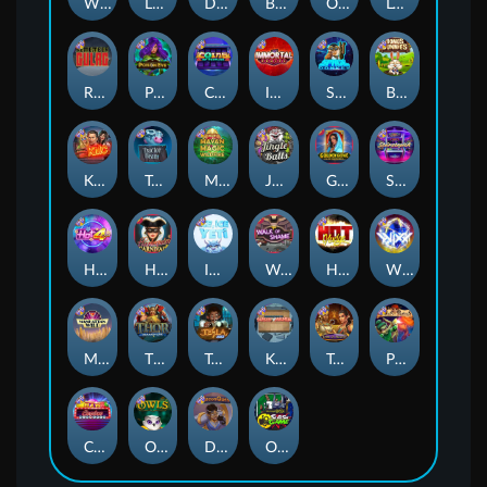
Whacked
Land of the Free
Dragon Tribe
Benji Killed in Vegas
Outsourced: Payday
Legion X
Remember Gulag
Poison Eve
Coins of Fortune
Immortal Fruits
Space Donkey
Bonus Bunnies
Kiss My Chainsaw
Tractor Beam
Mayan Magic Wildfire
Jingle Balls
Golden Genie And The Walking Wilds
Starstruck
Hot 4 Cash
Harlequin Carnival
Ice Ice Yeti
Walk of Shame
Hot Nudge
WiXX
Manhattan Goes Wild
Thor: Hammer Time
Tesla Jolt
Kitchen Drama: Sushi Mania
Tomb of Nefertiti
Pixies vs Pirates
Casino Win Spin
Owls
Dungeon Quest
Outsourced: Slash Game