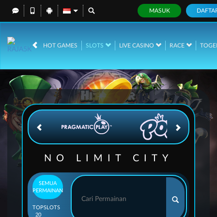
MASUK
DAFTA
IDR
12,674,430,
HOT GAMES
SLOTS
LIVE CASINO
RACE
TOGE
NO LIMIT CITY
SEMUA
PERMAINAN
TOP
SLOTS
20