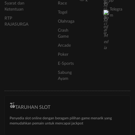
k
pp
Syarat dan
Race
Ketentuan
Telegra
Togel
m
RTP
Olahraga
RAJASURGA
Crash
Game
Arcade
Poker
E-Sports
Sabung
Ayam
TARUHAN SLOT
Penyedia slot online dengan beragam pilihan game menarik yang
memudahkan pemain untuk mencapai jackpot