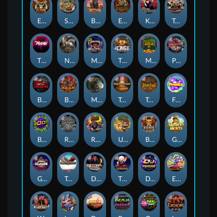
El Pasa Gunfight xNudge
Skate or Die
Buffalo Hunter
Evil Goblins xBomb
Karen Maneater
Tombstone No Mercy
The Rave
Nexus Tombstone RIP
Munchies
The Cage
Monkey's Gold xPays
Punk Rocker
Book Of Shadows
Barbarian Fury
Misery Mining
Tomb of Akhenaten
True kult
Fruits
Brick Snake 2000
Rock Bottom
Roadkill
Ugliest Catch
Bushido Way xNudge
Gaelic Gold
Gluttony
Tombstone
Devil's Crossroad
The Creepy Carnival
DJ Psycho
East Coast Vs West Coast