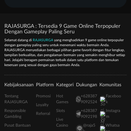
RAJASURGA : Tersedia 9 Game Online Terpopuler
Dengan Gameplay Paling Seru
Selamat datang di
RAJASURGA
yang menghadirkan 9 game online terpopuler
dengan gameplay paling seru untuk menemani waktu bermain Anda.
RAJASURGA menyediakan berbagai pilihan game favorit dengan fitur lengkap,
tampilan berkualitas, dan pengalaman bermain yang semakin menghibur setiap
hari. Jelajahi beragam permainan terbaik dalam satu platform dan temukan
keseruan yang sesuai dengan gaya bermain Anda.
Kebijaksanaan
Platform
Kategori
Dukungan
Komunitas
Tentang
Promosi
Hot
+628387
Faceboo
RAJASURGA
Games
9092524
k
Loyalty
Responsible
Slots
+628387
Instagra
Referral
Gambling
9092198
m
Live
Pusat Bantuan
Casino
@raja5
Whatsa