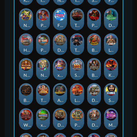
Kenneth Must Die
Infectious 5 xWays
Nexus Blood & Shadow
Tsar Wars
Serial
Folsom Prison
Nexus Outsourced
Punk Rocker 2
Flight Mode
Tombstone Slaughter
Possessed
Disturbed
Home of the Brave
Punk Toilet
Deadwood R.I.P
True Grit Redemption
Blood Diamond
Loner
Nexus Fire In The Hole xBomb
Nine To Five
xWays Hoarder 2
San Quentin xWays
Bounty Hunters xNudge®
Kill Em All
Bangkok Hilton
The Border
Apocalypse Super xNudge
Little Bighorn
D Day
Stockholm Syndrome
Warrior Graveyard xNudge
xWays Hoarder xSplit
Dead Men Walking
Pearl Harbor
Deadwood xNudge
Milky Ways