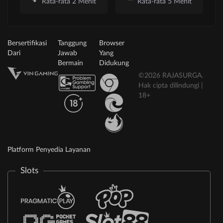
Rata-rata 2 Menit
Rata-rata 5 Menit
Bersertifikasi
Tanggung
Browser
Dari
Jawab
Yang
Bermain
Didukung
©2026 RAJASURGA.
Hak cipta dilindungi |
18+
Platform Penyedia Layanan
Slots