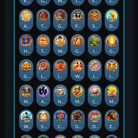
King Kong Shake
Gold Stealer
Myeong-ryang
Thor 2
Fortune Dragon
Jump Higher Mobile
Apsaras
The Beast War
God of War M
Pharaoh's Gold
Super5
Dragon Koi
Hot Spin
Treasure House
Watah Master 2
Gu Gu Gu 2 M
Jin Bi Hui Huang
Greek Gods
Golden Dragon Club
Lucky Bats M
[888]
Won Won Won
Jump High 2
Invincible Elephant
Mafia
All Wilds
Ninja Raccoon
Mr. Miser
Cricket Fever
Money Tree
Watah Master
Shou-Xin
Chameleon
God of War
Dollar Bomb
ZhongKui