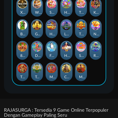
Xmas Tales
Wing Chun
Sweet POP
Hot Pinatas
The Cupids
Kickin' Kash
Beanstalk
GENIE
Hungry Cats
Lucky Legend
The Dragon Brings Wealth
Night City
888 Cai Shen
Diamond Fruit
Frozen World
Hong Kong Flavor
Sweet 666 Deluxe
Royal Fruit
The Dragon Brings Wealth 2
Treasure Koi
Mega Winner
Chicago II
Muay Thai
RAJASURGA : Tersedia 9 Game Online Terpopuler
Dengan Gameplay Paling Seru