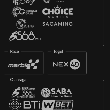
Race
Togel
Olahraga