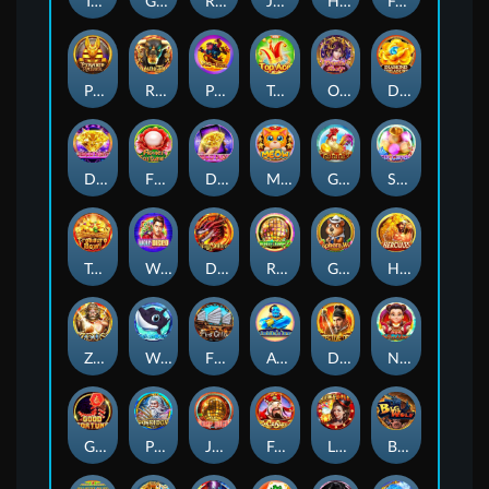
Top Ace 2
Gu Gu Gu2
Rave Jump
Jewel Luxury
Happy Rich Year
Fruit King
Pyramid Raider
Running Toro
Pig Of Luck
Top Ace
Oriental Beauty
Diamond Treasure
Disco Night
Flower Fortunes
Disco Night M
Meow
Gu Gu Gu 3
Six Candy
Treasure Bowl
Wolf Disco
Dragon Heart
Rave Jump 2
Gophers War
Hercules
Zeus
Water World
Fire Chibi
Aladdin's lamp
Detective Dee 2
Ne Zha Advent
Good Fortune
Poseidon
Jump High
Fa Cai Shen2
Lucky Boxes
Big Wolf