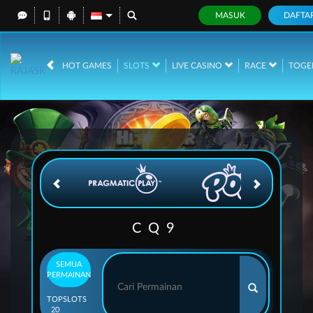
MASUK
DAFTA
IDR
12,688,450,
HOT GAMES
SLOTS
LIVE CASINO
RACE
TOGE
CQ9
SEMUA
PERMAINAN
TOP
SLOTS
20