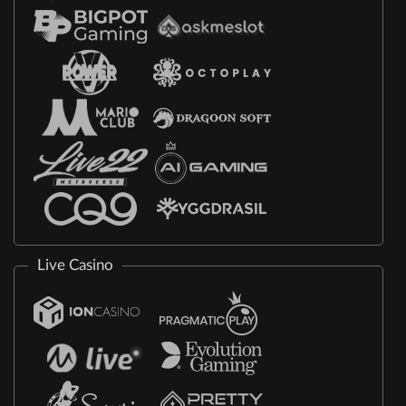
Live Casino