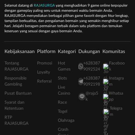
Selamat datang di
RAJASURGA
yang menghadirkan 9 game online terpopuler
dengan gameplay paling seru untuk menemani waktu bermain Anda.
RAJASURGA menyediakan berbagai pilihan game favorit dengan fitur lengkap,
tampilan berkualitas, dan pengalaman bermain yang semakin menghibur setiap
hari. Jelajahi beragam permainan terbaik dalam satu platform dan temukan
keseruan yang sesuai dengan gaya bermain Anda.
Kebijaksanaan
Platform
Kategori
Dukungan
Komunitas
Tentang
Promosi
Hot
+628387
Faceboo
RAJASURGA
Games
9092524
k
Loyalty
Responsible
Slots
+628387
Instagra
Referral
Gambling
9092198
m
Live
Pusat Bantuan
Casino
@raja5
Whatsa
k
pp
Syarat dan
Race
Ketentuan
Telegra
Togel
m
RTP
Olahraga
RAJASURGA
Crash