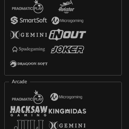
Arcade