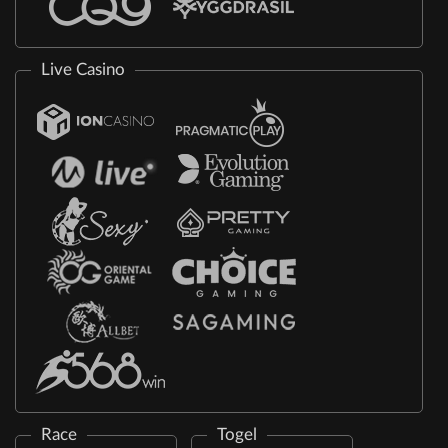
Live Casino
Race
Togel