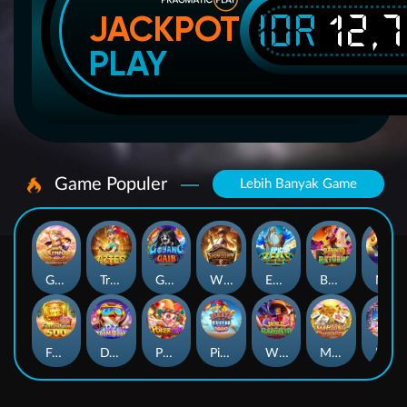
IDR
12,
JACKPOT
PLAY
Game Populer
Lebih Banyak Game
Gates of Olympus POP
Treasures of Aztec
Goyang Gaib
Wild Bounty Showdown
Epic Ze Zeus
BANDITO RETURNS
Mahjong Magic
Fortune Gems 500
DJ BOOM BOOM
Poker Win
Pirate Quest 1000
Wild Bandito
Mahjong Legend
Lucky Neko