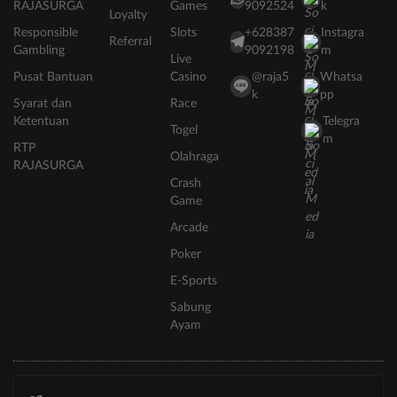
RAJASURGA
Games
9092524
k
Loyalty
Responsible
Slots
+628387
Instagra
Referral
Gambling
9092198
m
Live
Pusat Bantuan
Casino
@raja5
Whatsa
k
pp
Syarat dan
Race
Ketentuan
Telegra
Togel
m
RTP
Olahraga
RAJASURGA
Crash
Game
Arcade
Poker
E-Sports
Sabung
Ayam