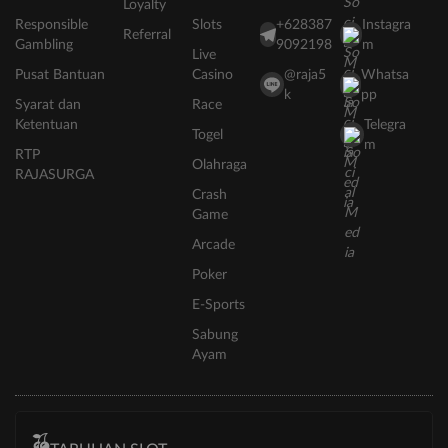
Loyalty
Responsible
Slots
+628387
Instagra
Referral
Gambling
9092198
m
Live
Pusat Bantuan
Casino
@raja5
Whatsa
k
pp
Syarat dan
Race
Ketentuan
Telegra
Togel
m
RTP
Olahraga
RAJASURGA
Crash
Game
Arcade
Poker
E-Sports
Sabung
Ayam