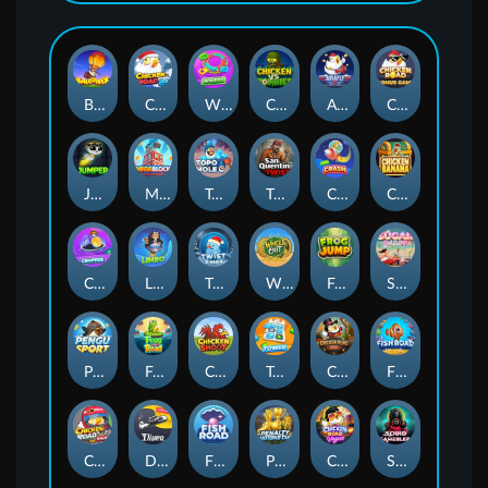
BalloniX
Chicken Road Ice
Wheel
Chicken vs Zombies
AVIA FLY 2
Chicken Road Bonus
Jumper
MegaBlock
Topo Mole
Twist San Quentin
Crash
Chicken Banana
Cryptos
Limbo
Twist X-mas
Wheel Out
Frog Jump
SugarDaddy
Pengu Sport
Frog Road
Chicken Shoot
Tower
Chicken Road Gold
Fish Road
Chicken Road Race
Diver
Fish Boom
Penalty Nations Cup
Chicken Road Vegas
Squid Gamebler