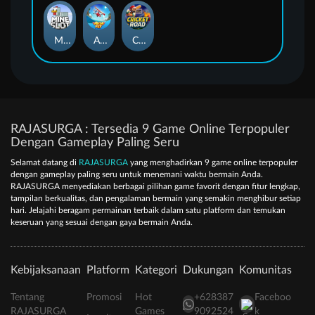
Mine Slot
AviaFly
Cricket Road
RAJASURGA : Tersedia 9 Game Online Terpopuler
Dengan Gameplay Paling Seru
Selamat datang di
RAJASURGA
yang menghadirkan 9 game online terpopuler
dengan gameplay paling seru untuk menemani waktu bermain Anda.
RAJASURGA menyediakan berbagai pilihan game favorit dengan fitur lengkap,
tampilan berkualitas, dan pengalaman bermain yang semakin menghibur setiap
hari. Jelajahi beragam permainan terbaik dalam satu platform dan temukan
keseruan yang sesuai dengan gaya bermain Anda.
Kebijaksanaan
Platform
Kategori
Dukungan
Komunitas
Tentang
Promosi
Hot
+628387
Faceboo
RAJASURGA
Games
9092524
k