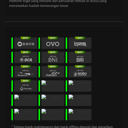
Platform togel yang menarik dari perusahan terbaik di dunia yang
menawarkan hadiah kemenangan besar
* Selama bank maintenance dan bank offline deposit dan penarikan