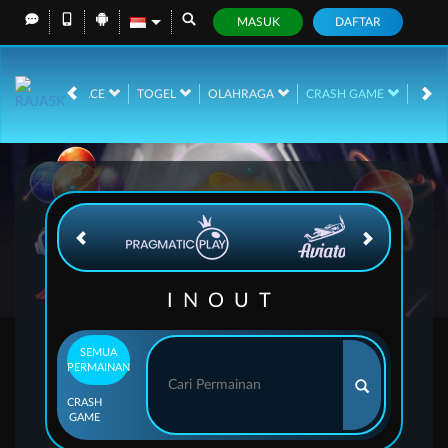
MASUK
DAFTAR
 CASINO
RACE
TOGEL
OLAHRAGA
CRASH GAME
ARC
INOUT
SEMUA
PERMAINAN
CRASH
GAME