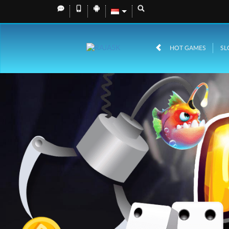
HOT GAMES
SL