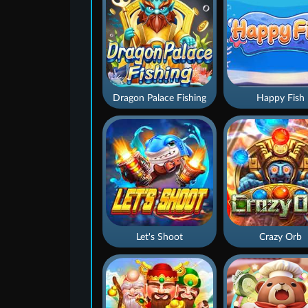
Dragon Palace Fishing
Happy Fish
Let's Shoot
Crazy Orb