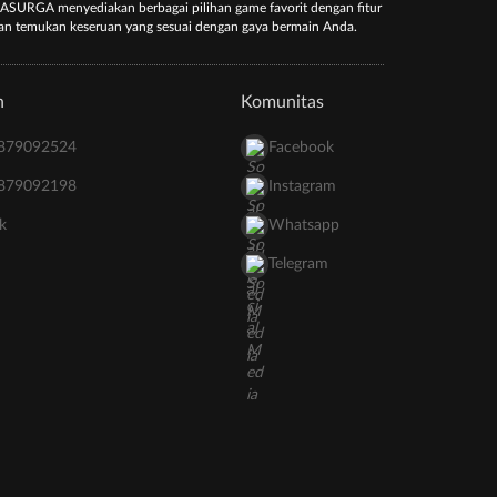
ASURGA menyediakan berbagai pilihan game favorit dengan fitur
 dan temukan keseruan yang sesuai dengan gaya bermain Anda.
n
Komunitas
879092524
Facebook
879092198
Instagram
k
Whatsapp
Telegram