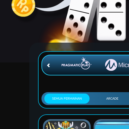
SEMUA PERMAINAN
ARCADE