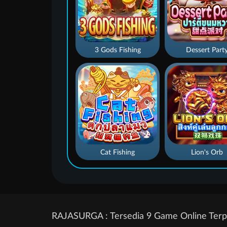
3 Gods Fishing
Dessert Part
Cat Fishing
Lion's Orb
RAJASURGA : Tersedia 9 Game Online Terp