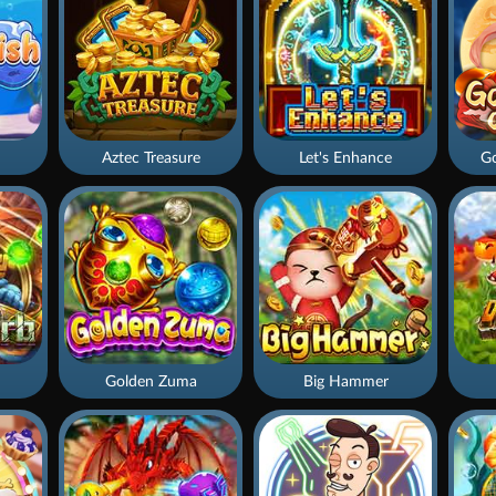
Aztec Treasure
Let's Enhance
Go
Golden Zuma
Big Hammer