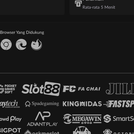
Rata-rata 5 Menit
Browser Yang Didukung