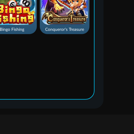
Bingo Fishing
Conqueror's Treasure