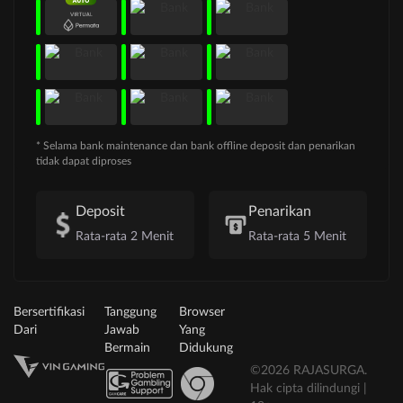
* Selama bank maintenance dan bank offline deposit dan penarikan
tidak dapat diproses
Deposit
Penarikan
Rata-rata 2 Menit
Rata-rata 5 Menit
Bersertifikasi
Tanggung
Browser
Dari
Jawab
Yang
Bermain
Didukung
©2026 RAJASURGA.
Hak cipta dilindungi |