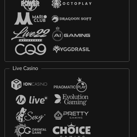
Live Casino