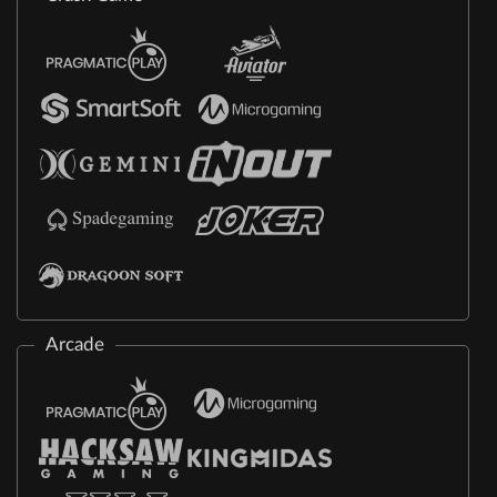
Arcade