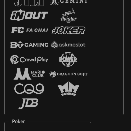
Poker