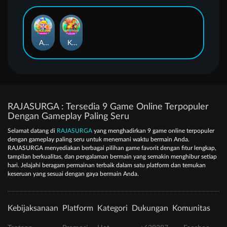
Alice Run
K.O. Island
RAJASURGA : Tersedia 9 Game Online Terpopuler
Dengan Gameplay Paling Seru
Selamat datang di
RAJASURGA
yang menghadirkan 9 game online terpopuler
dengan gameplay paling seru untuk menemani waktu bermain Anda.
RAJASURGA menyediakan berbagai pilihan game favorit dengan fitur lengkap,
tampilan berkualitas, dan pengalaman bermain yang semakin menghibur setiap
hari. Jelajahi beragam permainan terbaik dalam satu platform dan temukan
keseruan yang sesuai dengan gaya bermain Anda.
Kebijaksanaan
Platform
Kategori
Dukungan
Komunitas