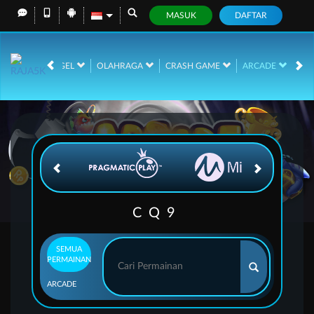
MASUK
DAFTAR
RACE
TOGEL
OLAHRAGA
CRASH GAME
ARCADE
PO
CQ9
SEMUA
PERMAINAN
ARCADE