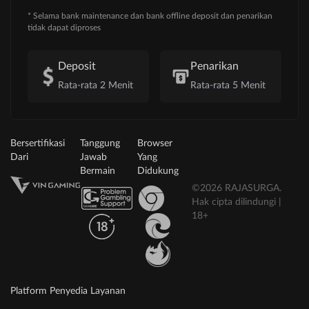
* Selama bank maintenance dan bank offline deposit dan penarikan
tidak dapat diproses
Deposit
Penarikan
Rata-rata 2 Menit
Rata-rata 5 Menit
Bersertifikasi
Tanggung
Browser
Dari
Jawab
Yang
Bermain
Didukung
©2026 RAJASURGA.
Hak cipta dilindungi |
18+
Platform Penyedia Layanan