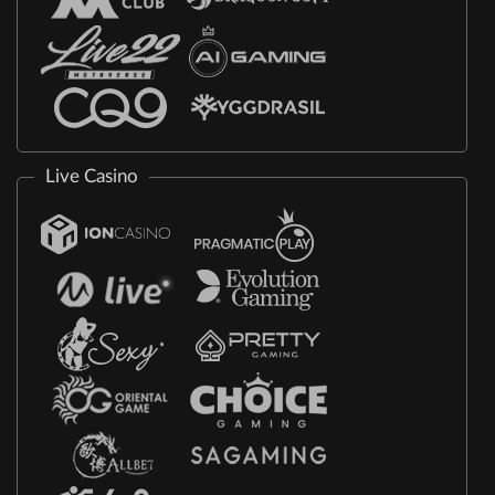
Live Casino