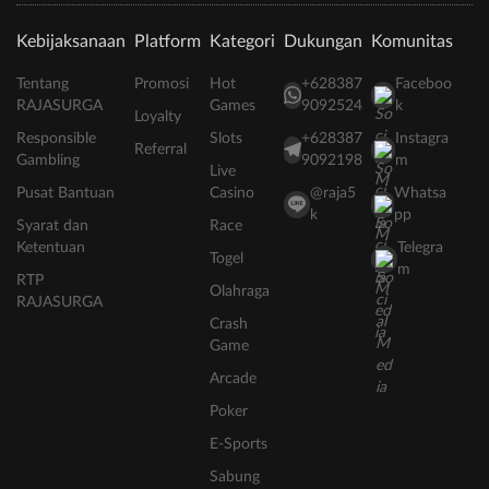
Kebijaksanaan
Platform
Kategori
Dukungan
Komunitas
Tentang
Promosi
Hot
+628387
Faceboo
RAJASURGA
Games
9092524
k
Loyalty
Responsible
Slots
+628387
Instagra
Referral
Gambling
9092198
m
Live
Pusat Bantuan
Casino
@raja5
Whatsa
k
pp
Syarat dan
Race
Ketentuan
Telegra
Togel
m
RTP
Olahraga
RAJASURGA
Crash
Game
Arcade
Poker
E-Sports
Sabung