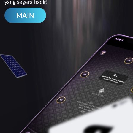
yang segera hadir!
MAIN