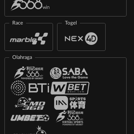
Race
Togel
Olahraga