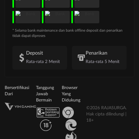
* Selama bank maintenance dan bank offline deposit dan penarikan
tidak dapat diproses
Deposit
Penarikan
Rata-rata 2 Menit
Rata-rata 5 Menit
Bersertifikasi
Tanggung
Browser
Dari
Jawab
Yang
Bermain
Didukung
©2026 RAJASURGA.
Hak cipta dilindungi |
18+