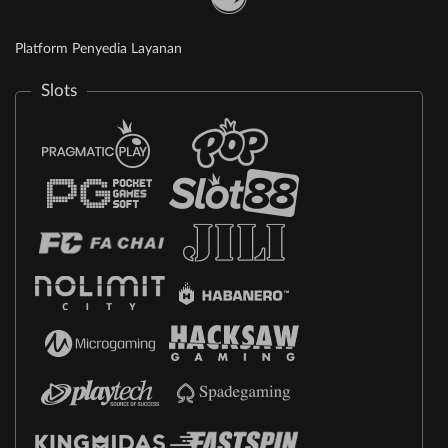
Platform Penyedia Layanan
Slots