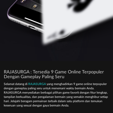
RAJASURGA : Tersedia 9 Game Online Terpopuler
Dengan Gameplay Paling Seru
Selamat datang di
RAJASURGA
yang menghadirkan 9 game online terpopuler
dengan gameplay paling seru untuk menemani waktu bermain Anda.
RAJASURGA menyediakan berbagai pilihan game favorit dengan fitur lengkap,
tampilan berkualitas, dan pengalaman bermain yang semakin menghibur setiap
hari. Jelajahi beragam permainan terbaik dalam satu platform dan temukan
keseruan yang sesuai dengan gaya bermain Anda.