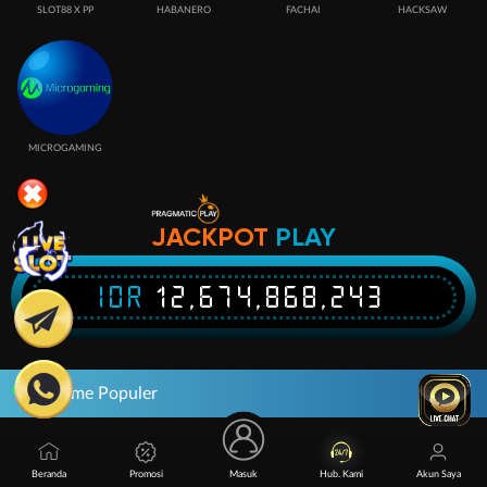
SLOT88 X PP
HABANERO
FACHAI
HACKSAW
MICROGAMING
JACKPOT
PLAY
IDR
12,674,868,243
Game Populer
Beranda
Promosi
Masuk
Hub. Kami
Akun Saya